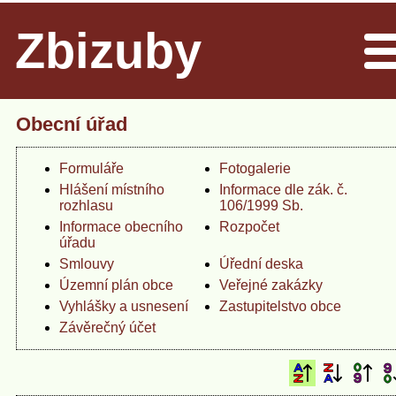
Zbizuby
Men
Obecní úřad
Formuláře
Fotogalerie
Hlášení místního
Informace dle zák. č.
rozhlasu
106/1999 Sb.
Informace obecního
Rozpočet
úřadu
Smlouvy
Úřední deska
Územní plán obce
Veřejné zakázky
Vyhlášky a usnesení
Zastupitelstvo obce
Závěrečný účet