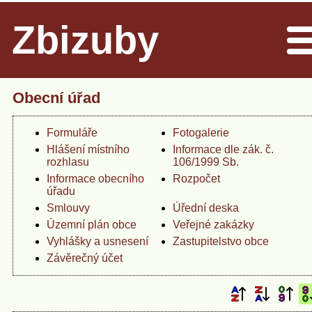
Zbizuby
Men
Obecní úřad
Formuláře
Fotogalerie
Hlášení místního
Informace dle zák. č.
rozhlasu
106/1999 Sb.
Informace obecního
Rozpočet
úřadu
Smlouvy
Úřední deska
Územní plán obce
Veřejné zakázky
Vyhlášky a usnesení
Zastupitelstvo obce
Závěrečný účet