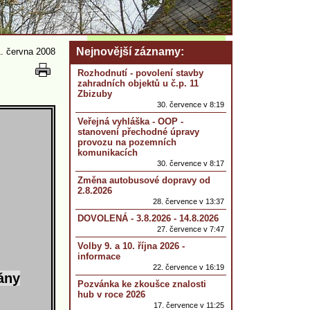
Nejnovější záznamy
. června 2008
Rozhodnutí - povolení stavby
zahradních objektů u č.p. 11
Zbizuby
30. července v 8:19
Veřejná vyhláška - OOP -
stanovení přechodné úpravy
provozu na pozemních
komunikacích
30. července v 8:17
Změna autobusové dopravy od
2.8.2026
28. července v 13:37
DOVOLENÁ - 3.8.2026 - 14.8.2026
27. července v 7:47
Volby 9. a 10. října 2026 -
informace
22. července v 16:19
ány
Pozvánka ke zkoušce znalosti
hub v roce 2026
17. července v 11:25