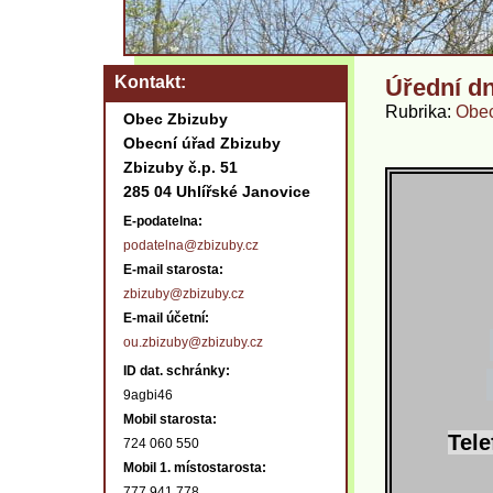
Kontakt
Úřední dn
Rubrika
Obec
Obec Zbizuby
Obecní úřad Zbizuby
Zbizuby č.p. 51
285 04 Uhlířské Janovice
E-podatelna:
podatelna@zbizuby.cz
E-mail starosta:
zbizuby@zbizuby.cz
E-mail účetní:
ou.zbizuby@zbizuby.cz
ID dat. schránky:
9agbi46
Mobil starosta:
Tele
724 060 550
Mobil 1. místostarosta:
777 941 778