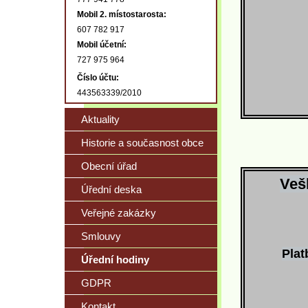
Mobil 2. místostarosta:
607 782 917
Mobil účetní:
727 975 964
Číslo účtu:
443563339/2010
Aktuality
Historie a současnost obce
Obecní úřad
Veš
Úřední deska
Veřejné zakázky
Smlouvy
Plat
Úřední hodiny
GDPR
Kontakt