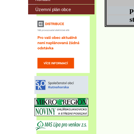
pondě
Územní plán obce
střed