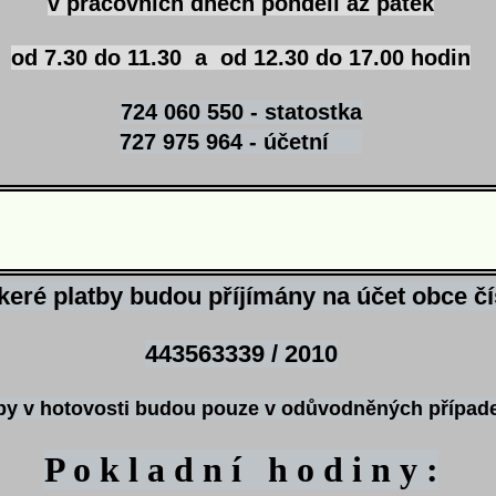
v pracovních dnech pondělí až pátek
od 7.30 do 11.30 a od 12.30 do 17.00 hodin
724 060 550 - statostka
727 975 964 - účetní
keré platby budou příjímány na účet obce čí
443563339 / 2010
by v hotovosti budou pouze v odůvodněných případ
P o k l a d n í h o d i n y :