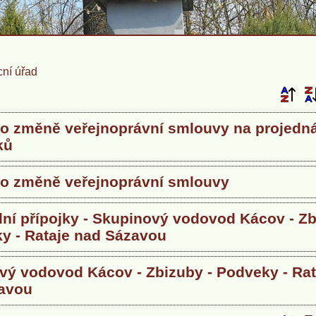
ní úřad
o změně veřejnoprávní smlouvy na projedn
ků
o změně veřejnoprávní smlouvy
ní přípojky - Skupinový vodovod Kácov - Z
ky - Rataje nad Sázavou
vý vodovod Kácov - Zbizuby - Podveky - Rat
avou