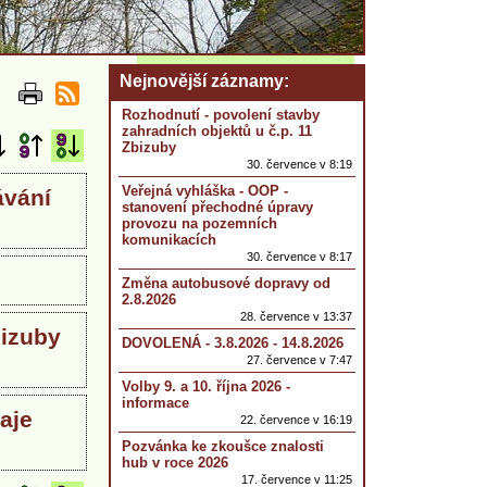
Nejnovější záznamy
Rozhodnutí - povolení stavby
zahradních objektů u č.p. 11
Zbizuby
30. července v 8:19
Veřejná vyhláška - OOP -
ávání
stanovení přechodné úpravy
provozu na pozemních
komunikacích
30. července v 8:17
Změna autobusové dopravy od
2.8.2026
28. července v 13:37
bizuby
DOVOLENÁ - 3.8.2026 - 14.8.2026
27. července v 7:47
Volby 9. a 10. října 2026 -
informace
aje
22. července v 16:19
Pozvánka ke zkoušce znalosti
hub v roce 2026
17. července v 11:25