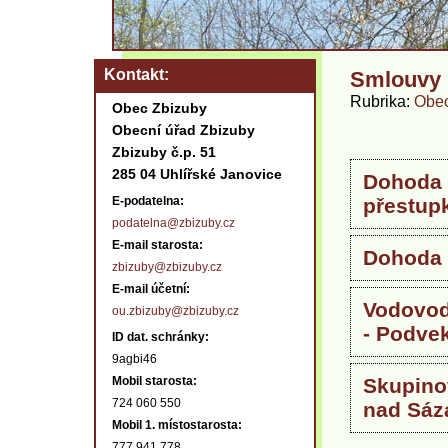
Kontakt
Smlouvy
Rubrika
Obec
Obec Zbizuby
Obecní úřad Zbizuby
Zbizuby č.p. 51
285 04 Uhlířské Janovice
Dohoda 
E-podatelna:
přestup
podatelna@zbizuby.cz
E-mail starosta:
Dohoda 
zbizuby@zbizuby.cz
E-mail účetní:
Vodovod
ou.zbizuby@zbizuby.cz
- Podve
ID dat. schránky:
9agbi46
Mobil starosta:
Skupino
724 060 550
nad Sáz
Mobil 1. místostarosta:
777 941 778