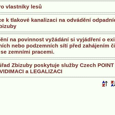
o vlastníky lesů
ce k tlakové kanalizaci na odvádění odpadn
Zbizuby
ní na povinnost vyžádání si vyjádření o exi
ích nebo podzemních sítí před zahájením č
 se zemními pracemi.
úřad Zbizuby poskytuje služby Czech POINT
 VIDIMACI a LEGALIZACI