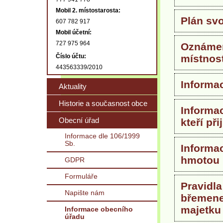
Mobil 2. místostarosta:
Plán sv
607 782 917
Mobil účetní:
727 975 964
Oznámen
Číslo účtu:
místnos
443563339/2010
Informa
Aktuality
Historie a současnost obce
Informa
Obecní úřad
kteří při
Informace dle 106/1999
Sb.
Informa
hmotou
GDPR
Formuláře
Pravidla
Napište nám
břemene
majetku
Informace obecního
úřadu