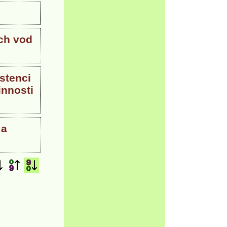
ích vod
stenci
innosti
 a