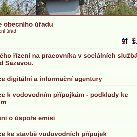
e obecního úřadu
ní úřad
ho řízení na pracovníka v sociálních služb
ad Sázavou.
e digitální a informační agentury
ce k vodovodním přípojkám - podklady ke
ám
ní o úspoře emisí
ce ke stavbě vodovodních přípojek