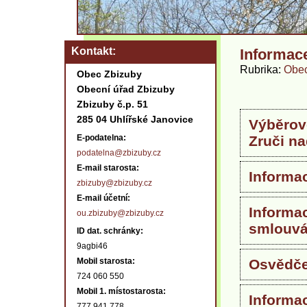
Kontakt
Informac
Rubrika
Obec
Obec Zbizuby
Obecní úřad Zbizuby
Zbizuby č.p. 51
285 04 Uhlířské Janovice
Výběrové
E-podatelna:
Zruči n
podatelna@zbizuby.cz
E-mail starosta:
Informac
zbizuby@zbizuby.cz
E-mail účetní:
Informa
ou.zbizuby@zbizuby.cz
smlouv
ID dat. schránky:
9agbi46
Mobil starosta:
Osvědče
724 060 550
Mobil 1. místostarosta:
Informa
777 941 778