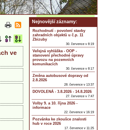
Nejnovější záznamy
Rozhodnutí - povolení stavby
zahradních objektů u č.p. 11
Zbizuby
30. července v 8:19
Veřejná vyhláška - OOP -
ách ve
stanovení přechodné úpravy
provozu na pozemních
komunikacích
30. července v 8:17
Změna autobusové dopravy od
2.8.2026
28. července v 13:37
DOVOLENÁ - 3.8.2026 - 14.8.2026
27. července v 7:47
Volby 9. a 10. října 2026 -
informace
22. července v 16:19
Pozvánka ke zkoušce znalosti
hub v roce 2026
17. července v 11:25