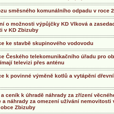
ozu směsného komunálního odpadu v roce 
í o možnosti výpůjčky KD Vlková a zasedac
ti v KD Zbizuby
ce ke stavbě skupinového vodovodu
ce Českého telekomunikačního úřadu pro ob
jímají televizi přes anténu
ce k povinné výměně kotlů a vytápění dřevní
 a ceník k úhradě náhrady za zřízení věcnéh
 a náhrady za omezení užívání nemovitosti 
 obce Zbizuby