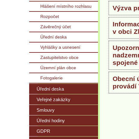
Hlášení místního rozhlasu
Výzva pr
Rozpočet
Informa
Závěrečný účet
v obci 
Úřední deska
Upozorně
Vyhlášky a usnesení
nadzemn
Zastupitelstvo obce
spojené
Územní plán obce
Obecní 
Fotogalerie
provádí
Úřední deska
Veřejné zakázky
Smlouvy
Úřední hodiny
GDPR