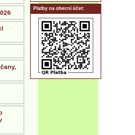
Platby na obecní účet
2026
í
čany,
o
v