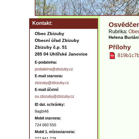
Kontakt
Osvědčen
Rubrika
Obec
Obec Zbizuby
Helena Buriá
Obecní úřad Zbizuby
Přílohy
Zbizuby č.p. 51
285 04 Uhlířské Janovice
819b1c7b
E-podatelna:
podatelna@zbizuby.cz
E-mail starosta:
zbizuby@zbizuby.cz
E-mail účetní:
ou.zbizuby@zbizuby.cz
ID dat. schránky:
9agbi46
Mobil starosta:
724 060 550
Mobil 1. místostarosta:
777 941 778