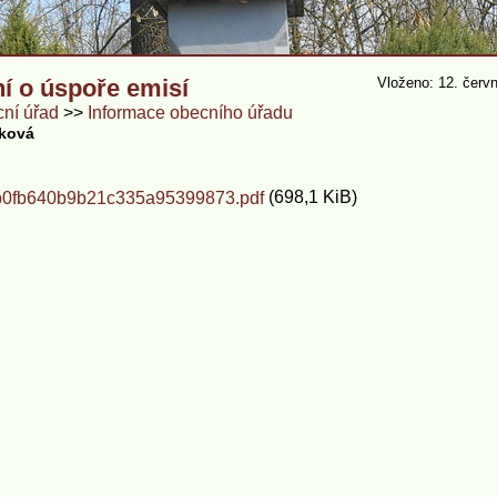
í o úspoře emisí
Vloženo: 12. červ
ní úřad
Informace obecního úřadu
nková
(698,1 KiB)
0fb640b9b21c335a95399873.pdf