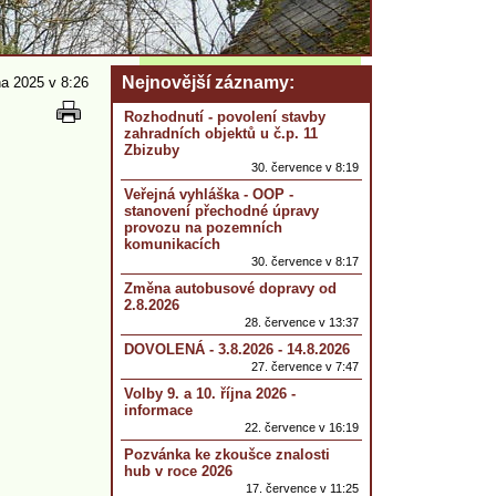
Nejnovější záznamy
na 2025 v 8:26
Rozhodnutí - povolení stavby
zahradních objektů u č.p. 11
Zbizuby
30. července v 8:19
Veřejná vyhláška - OOP -
stanovení přechodné úpravy
provozu na pozemních
komunikacích
30. července v 8:17
Změna autobusové dopravy od
2.8.2026
28. července v 13:37
DOVOLENÁ - 3.8.2026 - 14.8.2026
27. července v 7:47
Volby 9. a 10. října 2026 -
informace
22. července v 16:19
Pozvánka ke zkoušce znalosti
hub v roce 2026
17. července v 11:25