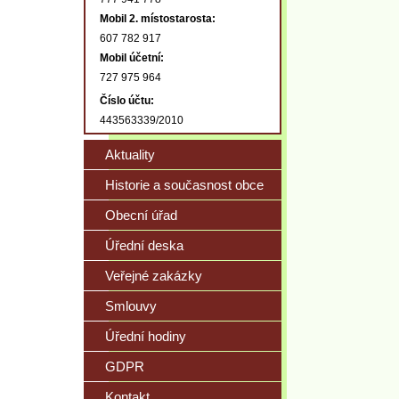
Mobil 2. místostarosta:
607 782 917
Mobil účetní:
727 975 964
Číslo účtu:
443563339/2010
Aktuality
Historie a současnost obce
Obecní úřad
Úřední deska
Veřejné zakázky
Smlouvy
Úřední hodiny
GDPR
Kontakt