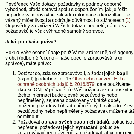
Pověřenec Vaše dotazy, požadavky a podněty odborně
vyhodnotí, předá správci spolu s doporučením, jak je řešit,
případně vám poskytne základní informace a konzultaci. Je
vázaný mlčenlivostí a dodržuje důvěrnost i o stížnostech
[1]
.
Odpovědný za vyřízení Vašich dotazů, podnětů, námitek a
požadavků je však výhradně samotný správce.
Jaká jsou Vaše práva?
Pokud Vaše osobní údaje používáme v rámci nějaké agendy
v obci (odborně řečeno – naše obec je zpracovává jako
správce), máte právo:
Dotázat se,
zda
se zpracovávají, a žádat jejich
kopii
(export) [podrobněji čl. 15
Obecného nařízení EU o
ochraně osobních údajů č. 2016/679
, dále používáme
zkratku ON]. V případě, že Váš požadavek na poskytnut
těchto informací bude zjevně bezdůvodný nebo
nepřiměřený, zejména opakovaný v krátké době,
můžeme požadovat úhradu přiměřených nákladů
.
Zjev
bezdůvodný nebo nepřiměřený požadavek můžeme té
odmítnout.
Požadovat
opravu svých osobních údajů
, pokud jso
nepřesné, požadovat jejich
vymazání
, pokud se
zpracovávají neoprávněně, a požadovat, abychom jeji