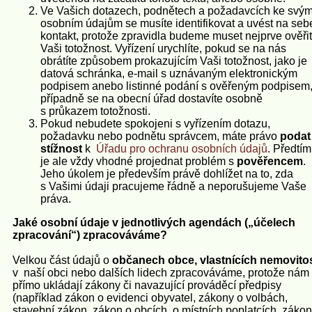
Ve Vašich dotazech, podnětech a požadavcích ke svý
osobním údajům se musíte identifikovat a uvést na seb
kontakt, protože zpravidla budeme muset nejprve ověřit
Vaši totožnost. Vyřízení urychlíte, pokud se na nás
obrátíte způsobem prokazujícím Vaši totožnost, jako je
datová schránka, e‑mail s uznávaným elektronickým
podpisem anebo listinné podání s ověřeným podpisem
případně se na obecní úřad dostavíte osobně
s průkazem totožnosti.
Pokud nebudete spokojeni s vyřízením dotazu,
požadavku nebo podnětu správcem, máte právo
podat
stížnost
k
Úřadu pro ochranu osobních údajů
. Předtím
je ale vždy vhodné projednat problém s
pověřencem
.
Jeho úkolem je především právě dohlížet na to, zda
s Vašimi údaji pracujeme řádně a neporušujeme Vaše
práva.
Jaké osobní údaje v jednotlivých agendách („účelech
zpracování“) zpracováváme?
Velkou část údajů o
občanech obce, vlastnících nemovitos
v naší obci nebo dalších lidech zpracováváme, protože nám 
přímo ukládají zákony či navazující prováděcí předpisy
(například zákon o evidenci obyvatel, zákony o volbách,
stavební zákon, zákon o obcích, o místních poplatcích, zákon