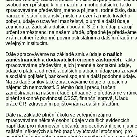
svobodném přístupu k informacím a mnoho dalších). Takto
zpracováváme především jméno a příjmení, rodné číslo, dat
narození, státní občanství, místo narození a místo trvalého
pobytu, údaje o uzavření manželství, o úmrtí a další údaje,
zejména ze žádostí a dalších podání. S těmito údaji pracují
určení zaměstnanci na našem úřadě, případně je předáváme
v rámci plnění zákonné povinnosti státním a dalším úřadům 
veřejným institucím.
Dále zpracováváme na základě smluv údaje
o našich
zaměstnancích a dodavatelích či jejich zástupcích
. Takto
zpracováváme především jejich jmenné a kontaktní údaje,
údaje o platu a odměně a dalších platbách, údaje pro zdravot
a sociální pojištění, bankovní spojení a další podobné údaje.
Na základě smluv také zpracováváme údaje o kupcích a
nájemcích nemovitostí. S těmito údaji pracují určení
zaměstnanci na našem úřadě, případně je předáváme v rámc
plnění zákonné povinnosti ČSSZ, finanční správě, Úřadu
práce ČR, zdravotním pojišťovnám a dalším úřadům.
Dále na základě plnění úkolu ve veřejném zájmu
zpracováváme některé osobní údaje v dalších evidencích,
například pro informování občanů, pro oceňování jejich jubile
zajištění některých služeb (např. vyúčtování stočného), pro
vypořádání veřejného projednání územního plánu a pro další