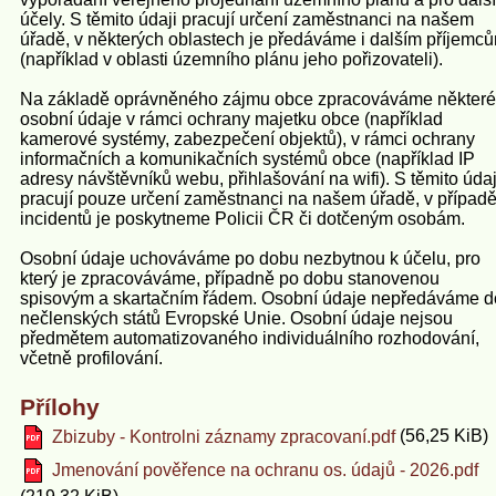
účely. S těmito údaji pracují určení zaměstnanci na našem
úřadě, v některých oblastech je předáváme i dalším příjemc
(například v oblasti územního plánu jeho pořizovateli).
Na základě oprávněného zájmu obce zpracováváme některé
osobní údaje v rámci ochrany majetku obce (například
kamerové systémy, zabezpečení objektů), v rámci ochrany
informačních a komunikačních systémů obce (například IP
adresy návštěvníků webu, přihlašování na wifi). S těmito údaj
pracují pouze určení zaměstnanci na našem úřadě, v případ
incidentů je poskytneme Policii ČR či dotčeným osobám.
Osobní údaje uchováváme po dobu nezbytnou k účelu, pro
který je zpracováváme, případně po dobu stanovenou
spisovým a skartačním řádem. Osobní údaje nepředáváme d
nečlenských států Evropské Unie. Osobní údaje nejsou
předmětem automatizovaného individuálního rozhodování,
včetně profilování.
Přílohy
(56,25 KiB)
Zbizuby - Kontrolni záznamy zpracovaní.pdf
Jmenování pověřence na ochranu os. údajů - 2026.pdf