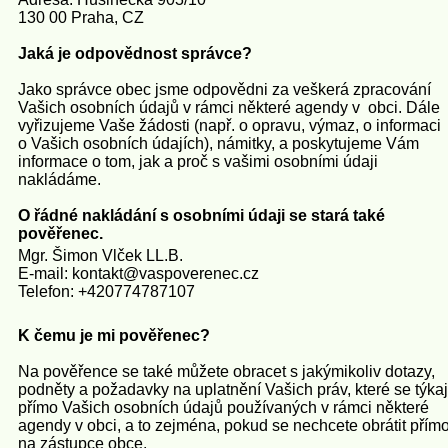
130 00 Praha, CZ
Jaká je odpovědnost správce?
Jako správce obec jsme odpovědni za veškerá zpracování
Vašich osobních údajů v rámci některé agendy v obci. Dále
vyřizujeme Vaše žádosti (např. o opravu, výmaz, o informaci
o Vašich osobních údajích), námitky, a poskytujeme Vám
informace o tom, jak a proč s vašimi osobními údaji
nakládáme.
O řádné nakládání s osobními údaji se stará také
pověřenec.
Mgr. Šimon Vlček LL.B.
E-mail: kontakt@vaspoverenec.cz
Telefon: +420774787107
K čemu je mi pověřenec?
Na pověřence se také můžete obracet s jakýmikoliv dotazy,
podněty a požadavky na uplatnění Vašich práv, které se týkaj
přímo Vašich osobních údajů používaných v rámci některé
agendy v obci, a to zejména, pokud se nechcete obrátit přím
na zástupce obce.