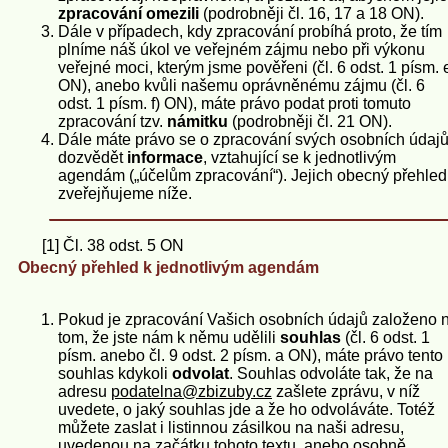
zpracování
omezili
(podrobněji čl. 16, 17 a 18 ON).
Dále v případech, kdy zpracování probíhá proto, že tím
plníme náš úkol ve veřejném zájmu nebo při výkonu
veřejné moci, kterým jsme pověřeni (čl. 6 odst. 1 písm. 
ON), anebo kvůli našemu oprávněnému zájmu (čl. 6
odst. 1 písm. f) ON), máte právo podat proti tomuto
zpracování tzv.
námitku
(podrobněji čl. 21 ON).
Dále máte právo se o zpracování svých osobních údaj
dozvědět
informace
, vztahující se k jednotlivým
agendám („účelům zpracování“). Jejich obecný přehled
zveřejňujeme níže.
[1] Čl. 38 odst. 5 ON
Obecný přehled k jednotlivým agendám
Pokud je zpracování Vašich osobních údajů založeno 
tom, že jste nám k němu udělili
souhlas
(čl. 6 odst. 1
písm. anebo čl. 9 odst. 2 písm. a ON), máte právo tento
souhlas kdykoli
odvolat
. Souhlas odvoláte tak, že na
adresu
podatelna@zbizuby.cz
zašlete zprávu, v níž
uvedete, o jaký souhlas jde a že ho odvoláváte. Totéž
můžete zaslat i listinnou zásilkou na naši adresu,
uvedenou na začátku tohoto textu, anebo osobně.