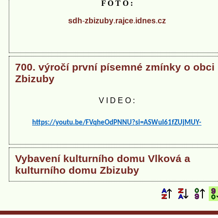
F O T O :
sdh
-
zbizuby
.
rajce
.
idnes
.
cz
700. výročí první písemné zmínky o obci
Zbizuby
V I D E O :
https://youtu.be/FVqheOdPNNU?si=ASWuI61fZUjMUY-
Vybavení kulturního domu Vlková a
kulturního domu Zbizuby