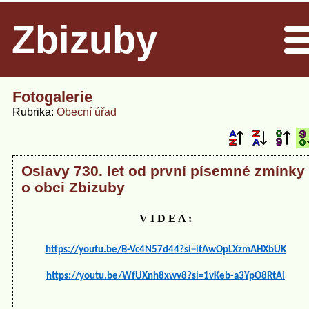
Zbizuby
Men
Fotogalerie
Rubrika
Obecní úřad
Oslavy 730. let od první písemné zmínky
o obci Zbizuby
V I D E A :
https://youtu.be/B-Vc4N57d44?si=itAwOpLXzmAHXbUK
https://youtu.be/WfUXnh8xwv8?si=1vKeb-a3YpO8RtAl