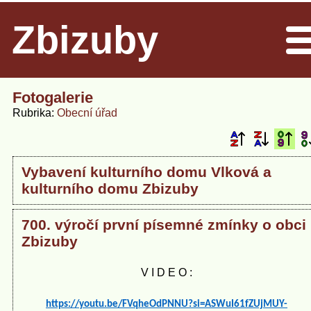
Zbizuby
Men
Fotogalerie
Rubrika
Obecní úřad
Vybavení kulturního domu Vlková a
kulturního domu Zbizuby
700. výročí první písemné zmínky o obci
Zbizuby
V I D E O :
https://youtu.be/FVqheOdPNNU?si=ASWuI61fZUjMUY-