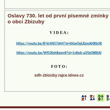
Oslavy 730. let od první písemné zmínky
o obci Zbizuby
V I D E A :
https://youtu.be/B-Vc4N57d44?si=itAwOpLXzmAHXbUK
https://youtu.be/WfUXnh8xwv8?si=1vKeb-a3YpO8RtAl
F O T O :
sdh
-
zbizuby
.
rajce
.
idnes
.
cz