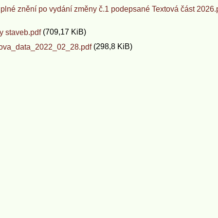
plné znění po vydání změny č.1 podepsané Textová část 2026.
(709,17 KiB)
y staveb.pdf
(298,8 KiB)
ova_data_2022_02_28.pdf