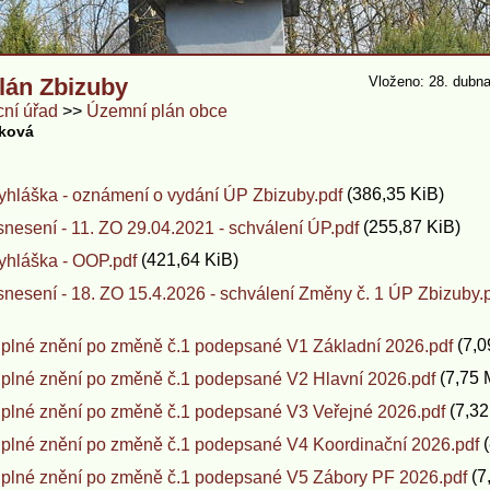
lán Zbizuby
Vloženo: 28. dubna
ní úřad
Územní plán obce
nková
(386,35 KiB)
yhláška - oznámení o vydání ÚP Zbizuby.pdf
(255,87 KiB)
snesení - 11. ZO 29.04.2021 - schválení ÚP.pdf
(421,64 KiB)
yhláška - OOP.pdf
snesení - 18. ZO 15.4.2026 - schválení Změny č. 1 ÚP Zbizuby.
(7,0
plné znění po změně č.1 podepsané V1 Základní 2026.pdf
(7,75 
plné znění po změně č.1 podepsané V2 Hlavní 2026.pdf
(7,32
úplné znění po změně č.1 podepsané V3 Veřejné 2026.pdf
(
úplné znění po změně č.1 podepsané V4 Koordinační 2026.pdf
(7
úplné znění po změně č.1 podepsané V5 Zábory PF 2026.pdf