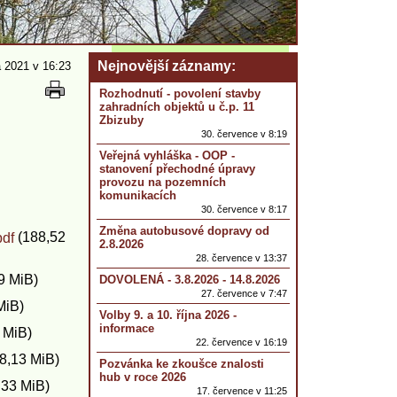
Nejnovější záznamy
 2021 v 16:23
Rozhodnutí - povolení stavby
zahradních objektů u č.p. 11
Zbizuby
30. července v 8:19
Veřejná vyhláška - OOP -
stanovení přechodné úpravy
provozu na pozemních
komunikacích
30. července v 8:17
Změna autobusové dopravy od
(188,52
pdf
2.8.2026
28. července v 13:37
9 MiB)
DOVOLENÁ - 3.8.2026 - 14.8.2026
27. července v 7:47
MiB)
Volby 9. a 10. října 2026 -
informace
 MiB)
22. července v 16:19
8,13 MiB)
Pozvánka ke zkoušce znalosti
hub v roce 2026
,33 MiB)
17. července v 11:25