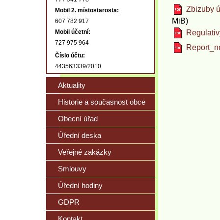
Zbizuby ú
Mobil 2. místostarosta:
MiB)
607 782 917
Mobil účetní:
Regulativ
727 975 964
Report_n
Číslo účtu:
443563339/2010
Aktuality
Historie a současnost obce
Obecní úřad
Úřední deska
Veřejné zakázky
Smlouvy
Úřední hodiny
GDPR
Kontakt