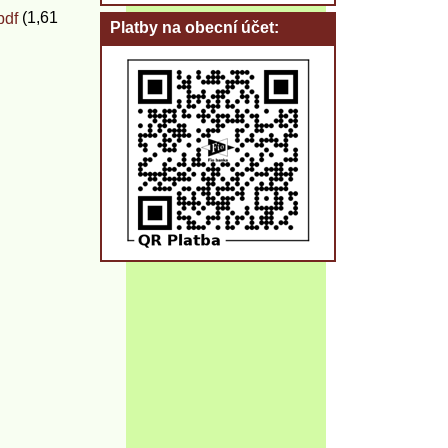
(1,61
pdf
Platby na obecní účet