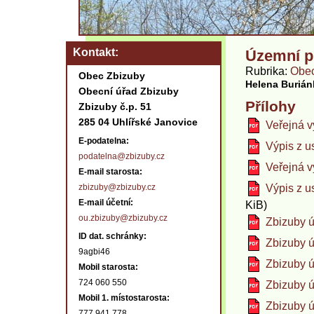
Kontakt
Územní p
Rubrika
Obec
Obec Zbizuby
Helena Buriá
Obecní úřad Zbizuby
Přílohy
Zbizuby č.p. 51
285 04 Uhlířské Janovice
Veřejná v
E-podatelna:
Výpis z u
podatelna@zbizuby.cz
Veřejná v
E-mail starosta:
zbizuby@zbizuby.cz
Výpis z u
E-mail účetní:
KiB)
ou.zbizuby@zbizuby.cz
Zbizuby ú
ID dat. schránky:
Zbizuby ú
9agbi46
Zbizuby 
Mobil starosta:
724 060 550
Zbizuby 
Mobil 1. místostarosta:
Zbizuby 
777 941 778