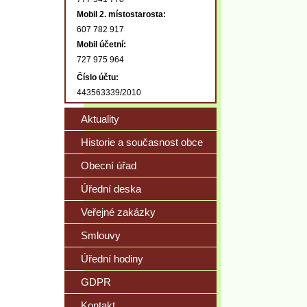
Mobil 2. místostarosta:
607 782 917
Mobil účetní:
727 975 964
Číslo účtu:
443563339/2010
Aktuality
Historie a současnost obce
Obecní úřad
Úřední deska
Veřejné zakázky
Smlouvy
Úřední hodiny
GDPR
Kontakt