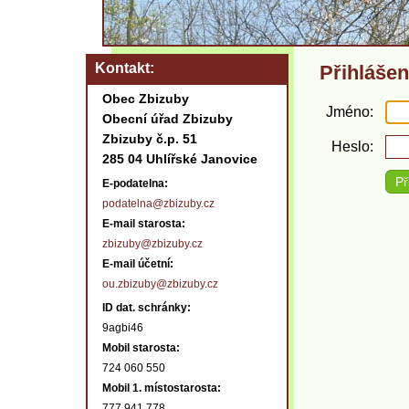
Kontakt
Přihlášen
Obec Zbizuby
Jméno
Obecní úřad Zbizuby
Zbizuby č.p. 51
Heslo
285 04 Uhlířské Janovice
E-podatelna:
podatelna@zbizuby.cz
E-mail starosta:
zbizuby@zbizuby.cz
E-mail účetní:
ou.zbizuby@zbizuby.cz
ID dat. schránky:
9agbi46
Mobil starosta:
724 060 550
Mobil 1. místostarosta:
777 941 778