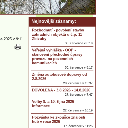
Nejnovější záznamy
Rozhodnutí - povolení stavby
zahradních objektů u č.p. 11
Zbizuby
na 2025 v 9:11
30. července v 8:19
Veřejná vyhláška - OOP -
stanovení přechodné úpravy
provozu na pozemních
komunikacích
30. července v 8:17
Změna autobusové dopravy od
2.8.2026
28. července v 13:37
DOVOLENÁ - 3.8.2026 - 14.8.2026
27. července v 7:47
Volby 9. a 10. října 2026 -
informace
22. července v 16:19
Pozvánka ke zkoušce znalosti
hub v roce 2026
17. července v 11:25