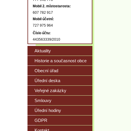
Mobil 2. místostarosta:
607 782 917
Mobil účetní:
727 975 964
Číslo účtu:
443563339/2010
Aktuality
Historie a současnost obce
Obecní úřad
Úřední deska
Veřejné zakázky
Smlouvy
Úřední hodiny
GDPR
Kontakt