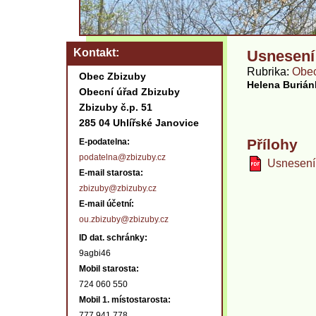
Kontakt
Usnesení 
Rubrika
Obec
Obec Zbizuby
Helena Buriá
Obecní úřad Zbizuby
Zbizuby č.p. 51
285 04 Uhlířské Janovice
Přílohy
E-podatelna:
podatelna@zbizuby.cz
Usnesení 
E-mail starosta:
zbizuby@zbizuby.cz
E-mail účetní:
ou.zbizuby@zbizuby.cz
ID dat. schránky:
9agbi46
Mobil starosta:
724 060 550
Mobil 1. místostarosta:
777 941 778