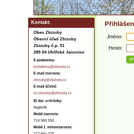
Kontakt
Přihlášen
Obec Zbizuby
Jméno
Obecní úřad Zbizuby
Zbizuby č.p. 51
Heslo
285 04 Uhlířské Janovice
E-podatelna:
podatelna@zbizuby.cz
E-mail starosta:
zbizuby@zbizuby.cz
E-mail účetní:
ou.zbizuby@zbizuby.cz
ID dat. schránky:
9agbi46
Mobil starosta:
724 060 550
Mobil 1. místostarosta:
777 941 778