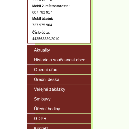
Mobil 2. místostarosta:
607 782 917
Mobil účetní:
727 975 964
Číslo účtu:
443563339/2010
Aktuality
Historie a současnost obce
Obecní úřad
Úřední deska
Veřejné zakázky
Smlouvy
Úřední hodiny
GDPR
Kontakt