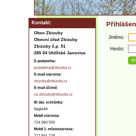
Kontakt
Přihlášen
Obec Zbizuby
Jméno
Obecní úřad Zbizuby
Zbizuby č.p. 51
Heslo
285 04 Uhlířské Janovice
E-podatelna:
podatelna@zbizuby.cz
E-mail starosta:
zbizuby@zbizuby.cz
E-mail účetní:
ou.zbizuby@zbizuby.cz
ID dat. schránky:
9agbi46
Mobil starosta:
724 060 550
Mobil 1. místostarosta:
777 941 778