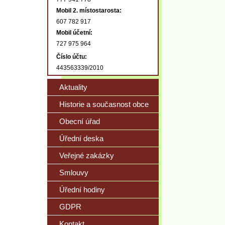
Mobil 2. místostarosta:
607 782 917
Mobil účetní:
727 975 964
Číslo účtu:
443563339/2010
Aktuality
Historie a současnost obce
Obecní úřad
Úřední deska
Veřejné zakázky
Smlouvy
Úřední hodiny
GDPR
Kontakt